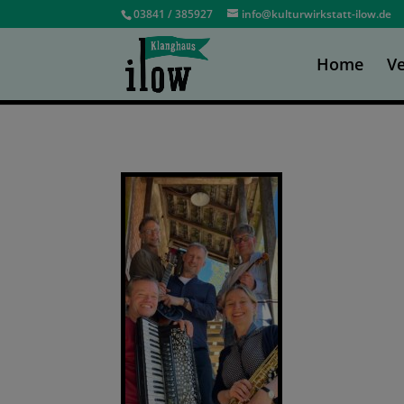
03841 / 385927
info@kulturwirkstatt-ilow.de
Home
Ve