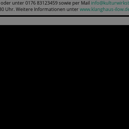
7 oder unter 0176 83123459 sowie per Mail
info@kulturwirkst
:30 Uhr. Weitere Informationen unter
www.klanghaus-ilow.d