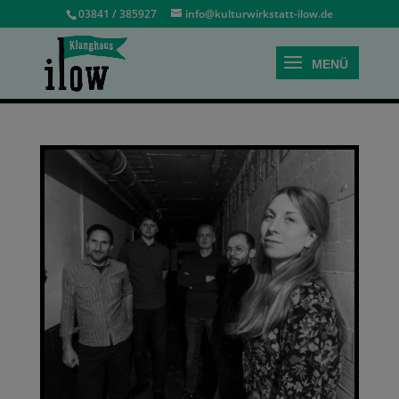
03841 / 385927
info@kulturwirkstatt-ilow.de