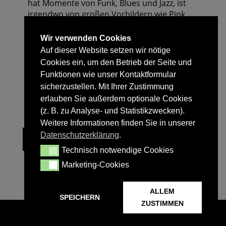
hat Momente von Funk, Blues und Jazz, ist
irgendwo von großen Vorbildern wie Pink
Floyd oder Chi Coltrane inspiriert und
entzieht sich letztlich dem üblichen Raster in
Wir verwenden Cookies
der Popmusik. Covern verboten – Kopf, Herz
Auf dieser Website setzen wir nötige
und Ohr plus die gemeinsame Kreativität
Cookies ein, um den Betrieb der Seite und
lassen die Songs mit englischen und
Funktionen wie unser Kontaktformular
französischen Texten entstehen. Voices,
sicherzustellen. Mit Ihrer Zustimmung
Bass, Drums, Piano, Synth, Guitar, Trumpet.
erlauben Sie außerdem optionale Cookies
(z. B. zu Analyse- und Statistikzwecken).
Weitere Informationen finden Sie in unserer
Datenschutzerklärung
.
zur Übersicht
Technisch notwendige Cookies
Technisch notwendige Cookies
Marketing-Cookies
Marketing-Cookies
ALLEM
SPEICHERN
ZUSTIMMEN
©
2026
Designagentur 9media
|
Impressum
|
Datenschutz